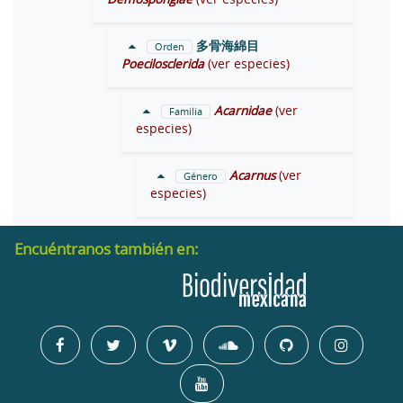
多骨海綿目
Orden
Poecilosclerida
(ver especies)
Acarnidae
(ver
Familia
especies)
Acarnus
(ver
Género
especies)
Encuéntranos también en: