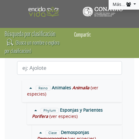
Más...
Búsqueda por clasificación
Compartir:
(Busca un nombre o explora
por clasificación)
Animales
Animalia
(ver
Reino
especies)
Esponjas y Parientes
Phylum
Porifera
(ver especies)
Demosponjas
Clase
Demospongiae
(ver especies)