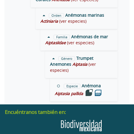
Anémonas marinas
Orden
Actiniaria
(ver especies)
Anémonas de mar
Familia
Aiptasiidae
(ver especies)
Trumpet
Género
Anemones
Aiptasia
(ver
especies)
Anémona
Especie
Aiptasia pallida
Encuéntranos también en: