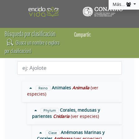
Más...
Búsqueda por clasificación
Compartir:
(Busca un nombre o explora
por clasificación)
Animales
Animalia
(ver
Reino
especies)
Corales, medusas y
Phylum
parientes
Cnidaria
(ver especies)
Anémonas Marinas y
Clase
Corales
Anthozoa
(ver especies)