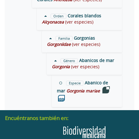
Corales blandos
Orden
Alcyonacea
(ver especies)
Gorgonias
Familia
Gorgoniidae
(ver especies)
Abanicos de mar
Género
Gorgonia
(ver especies)
Abanico de
Especie
mar
Gorgonia mariae
Encuéntranos también en: