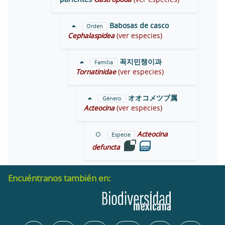
Babosas de casco
Orden
Cephalaspidea
(ver especies)
꼭지민챙이과
Familia
Tornatinidae
(ver especies)
オオコメツブ属
Género
Acteocina
(ver especies)
Acteocina
Especie
defuncta
Encuéntranos también en: