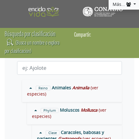
Más...
Búsqueda por clasificación
Compartir:
(Busca un nombre o explora
por clasificación)
Animales
Animalia
(ver
Reino
especies)
Moluscos
Mollusca
(ver
Phylum
especies)
Caracoles, babosas y
Clase
parientes
Gastropoda
(ver especies)