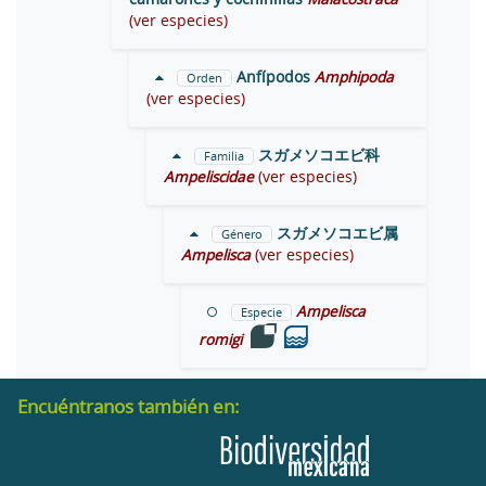
(ver especies)
Anfípodos
Amphipoda
Orden
(ver especies)
スガメソコエビ科
Familia
Ampeliscidae
(ver especies)
スガメソコエビ属
Género
Ampelisca
(ver especies)
Ampelisca
Especie
romigi
Encuéntranos también en: