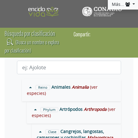
Más...
Búsqueda por clasificación
Compartir:
(Busca un nombre o explora
por clasificación)
Animales
Animalia
(ver
Reino
especies)
Artrópodos
Arthropoda
(ver
Phylum
especies)
Cangrejos, langostas,
Clase
camarones y cochinillas
Malacostraca