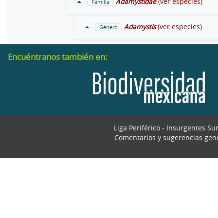
Adamystidae
(ver especies)
Familia
Adamystis
(ver especies)
Género
Encuéntranos también en:
Liga Periférico - Insurgentes Su
Comentarios y sugerencias gen