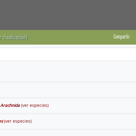
Compartir:
r clasificación)
Arachnida
(ver especies)
es
(ver especies)