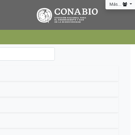
Más...