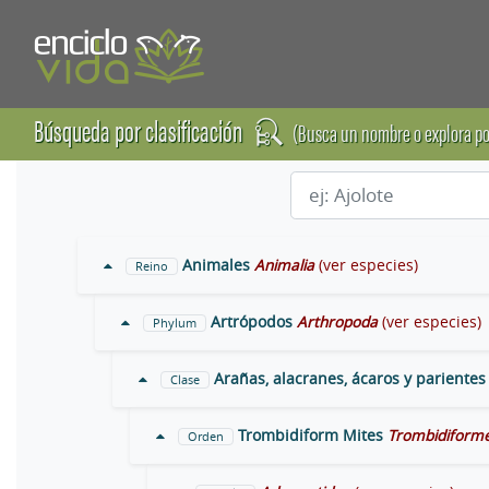
Búsqueda por clasificación
(Busca un nombre o explora po
Animales
Animalia
(ver especies)
Reino
Artrópodos
Arthropoda
(ver especies)
Phylum
Arañas, alacranes, ácaros y parientes
Clase
Trombidiform Mites
Trombidiform
Orden