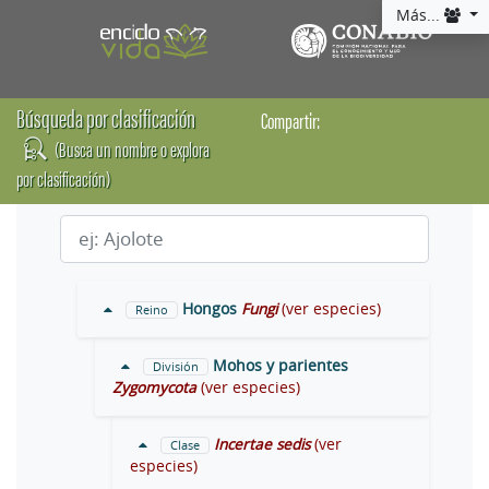
Más...
Búsqueda por clasificación
Compartir:
(Busca un nombre o explora
por clasificación)
Hongos
Fungi
(ver especies)
Reino
Mohos y parientes
División
Zygomycota
(ver especies)
Incertae sedis
(ver
Clase
especies)