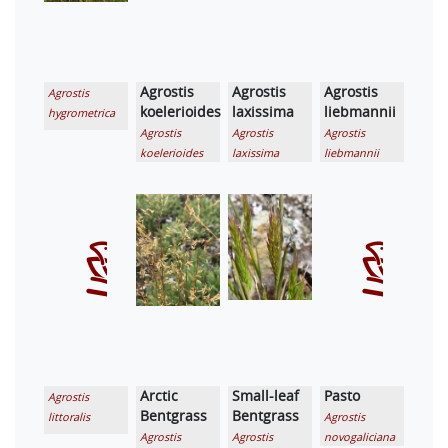
Agrostis
Agrostis
Agrostis
Agrostis
koelerioides
laxissima
liebmannii
hygrometrica
Agrostis
Agrostis
Agrostis
koelerioides
laxissima
liebmannii
Arctic
Small-leaf
Pasto
Agrostis
Bentgrass
Bentgrass
littoralis
Agrostis
Agrostis
Agrostis
novogaliciana