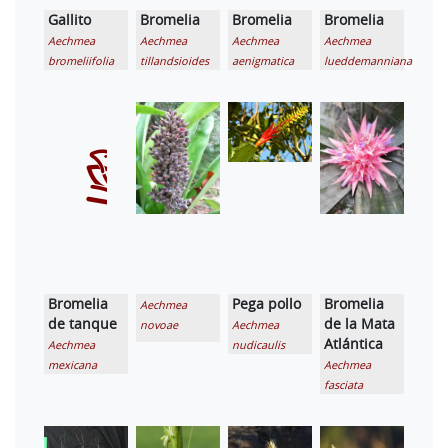
Gallito
Bromelia
Bromelia
Bromelia
Aechmea
Aechmea
Aechmea
Aechmea
bromeliifolia
tillandsioides
aenigmatica
lueddemanniana
Bromelia
Pega pollo
Bromelia
Aechmea
de tanque
de la Mata
novoae
Aechmea
Atlántica
Aechmea
nudicaulis
mexicana
Aechmea
fasciata