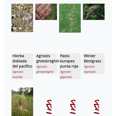
Hierba
Agrostis
Pasto
Winter
doblada
ghiesbreghtii
europeo
Bentgrass
del pacífico
punta roja
Agrostis
Agrostis
Agrostis
ghiesbreghtii
Agrostis
hyemalis
exarata
gigantea