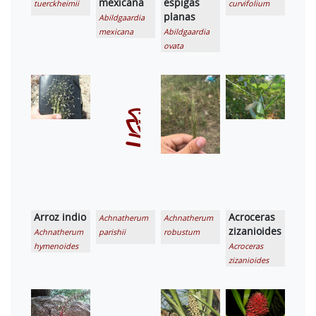
mexicana
espigas
tuerckheimii
curvifolium
planas
Abildgaardia
mexicana
Abildgaardia
ovata
Arroz indio
Acroceras
Achnatherum
Achnatherum
zizanioides
Achnatherum
parishii
robustum
hymenoides
Acroceras
zizanioides