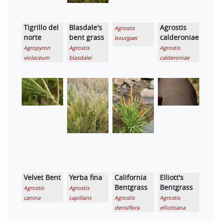
Tigrillo del
Blasdale's
Agrostis
Agrostis
norte
bent grass
calderoniae
bourgaei
Agropyron
Agrostis
Agrostis
violaceum
blasdalei
calderoniae
Velvet Bent
Yerba fina
California
Elliott's
Bentgrass
Bentgrass
Agrostis
Agrostis
canina
capillaris
Agrostis
Agrostis
densiflora
elliottiana