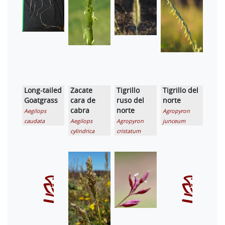
Long-tailed
Zacate
Tigrillo
Tigrillo del
Goatgrass
cara de
ruso del
norte
cabra
norte
Aegilops
Agropyron
caudata
Aegilops
Agropyron
junceum
cylindrica
cristatum