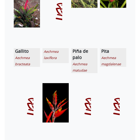
Gallito
Piña de
Pita
Aechmea
palo
Aechmea
laxiflora
Aechmea
bracteata
Aechmea
magdalenae
matudae