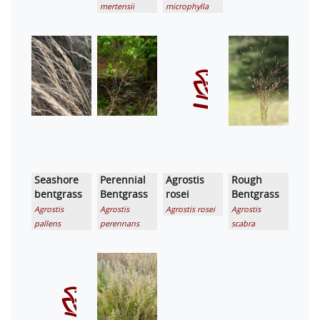
mertensii
microphylla
Seashore
Perennial
Agrostis
Rough
bentgrass
Bentgrass
rosei
Bentgrass
Agrostis
Agrostis
Agrostis rosei
Agrostis
pallens
perennans
scabra