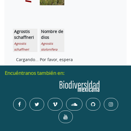
Agrostis
Nombre de
Agrostis
Agrostis
schaffneri
dios
subpatens
subrepens
Agrostis
Agrostis
schaffneri
stolonifera
Полевица
Agrostis
Agrostis
Agrostis
тонкая
tenuifolia
thyrsigera
tolucensis