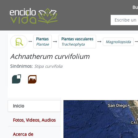
Bu
Plantas
Plantas vasculares
Magnoliopsida
Plantae
Tracheophyta
Achnatherum curvifolium
Sinónimos:
Stipa curvifolia
Inicio
Fotos, Videos, Audios
Acerca de