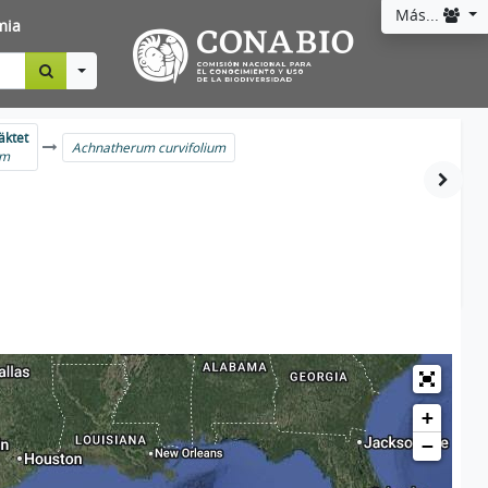
Más...
mia
Toggle Dropdown
äktet
Achnatherum curvifolium
um
+
−