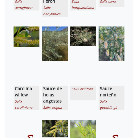
llorón
Salix
Salix
Salix cana
aeruginosa
Salix
bonplandiana
babylonica
Carolina
Sauce de
Sauce
Salix exilifolia
willow
hojas
norteño
angostas
Salix
Salix
caroliniana
Salix exigua
gooddingii