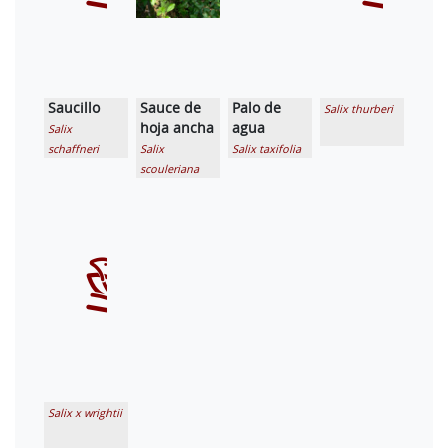
Saucillo
Sauce de
Palo de
Salix thurberi
hoja ancha
agua
Salix
schaffneri
Salix
Salix taxifolia
scouleriana
Salix x wrightii