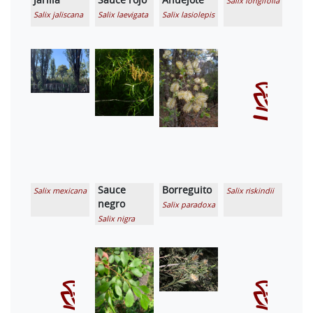
Salix longifolia
Salix jaliscana
Salix laevigata
Salix lasiolepis
Sauce
Borreguito
Salix mexicana
Salix riskindii
negro
Salix paradoxa
Salix nigra