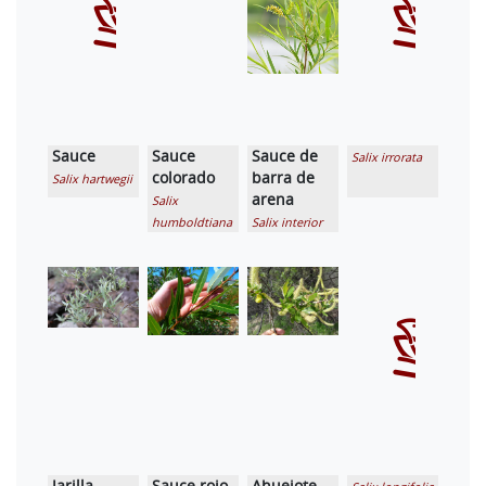
Sauce
Sauce
Sauce de
Salix irrorata
colorado
barra de
Salix hartwegii
arena
Salix
humboldtiana
Salix interior
Jarilla
Sauce rojo
Ahuejote