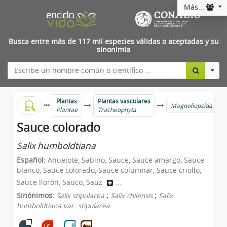
Más...
Busca entre más de 117 mil especies válidas o aceptadas y su
sinonimia
Togg
Plantas
Plantas vasculares
Magnoliopsida
Plantae
Tracheophyta
Sauce colorado
Salix humboldtiana
Español:
Ahuejote, Sabino, Sauce, Sauce amargo, Sauce
blanco, Sauce colorado, Sauce columnar, Sauce criollo,
Sauce llorón, Sauco, Sauz
...
Sinónimos:
Salix stipulacea
;
Salix chilensis
;
Salix
humboldtiana var. stipulacea