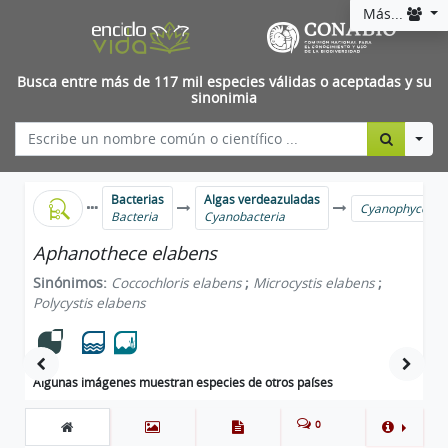
Más...
Busca entre más de 117 mil especies válidas o aceptadas y su
sinonimia
Togg
Bacterias
Algas verdeazuladas
Cyanophyceae
Bacteria
Cyanobacteria
Aphanothece elabens
Sinónimos:
Coccochloris elabens
;
Microcystis elabens
;
Polycystis elabens
Algunas imágenes muestran especies de otros países
0