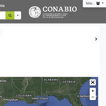
Más...
mia
Toggle Dropdown
a
+
−