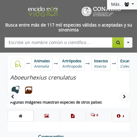
Más...
Busca entre más de 117 mil especies válidas o aceptadas y su
sinonimia
Togg
Animales
Artrópodos
Insectos
Escarabaj
Animalia
Arthropoda
Insecta
Coleopte
Aboeurhexius crenulatus
Algunas imágenes muestran especies de otros países
0
Compartir: