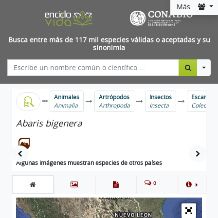
Más...
Busca entre más de 117 mil especies válidas o aceptadas y su
sinonimia
Togg
Animales
Artrópodos
Insectos
Escarabaj
Animalia
Arthropoda
Insecta
Coleopte
Abaris bigenera
Algunas imágenes muestran especies de otros países
0