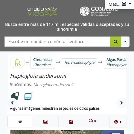
Más...
Busca entre más de 117 mil especies válidas o aceptadas y su
sinonimia
Togg
Chromistas
Algas Pardas
Heterokontophyta
Chromista
Phaeophyceae
Haplogloia andersonii
Sinónimos:
Mesogloia andersonii
Algunas imágenes muestran especies de otros países
0