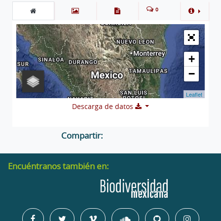
0
+
−
Leaflet
Descarga de datos
Compartir:
Encuéntranos también en: