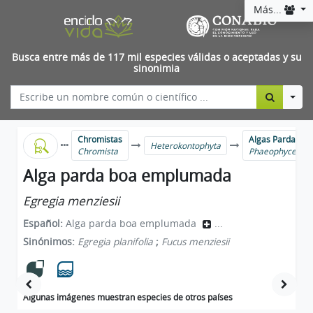
Más...
Busca entre más de 117 mil especies válidas o aceptadas y su
sinonimia
Togg
Chromistas
Algas Pardas
Heterokontophyta
Chromista
Phaeophyceae
Alga parda boa emplumada
Egregia menziesii
Español:
Alga parda boa emplumada
...
Sinónimos:
Egregia planifolia
;
Fucus menziesii
Algunas imágenes muestran especies de otros países