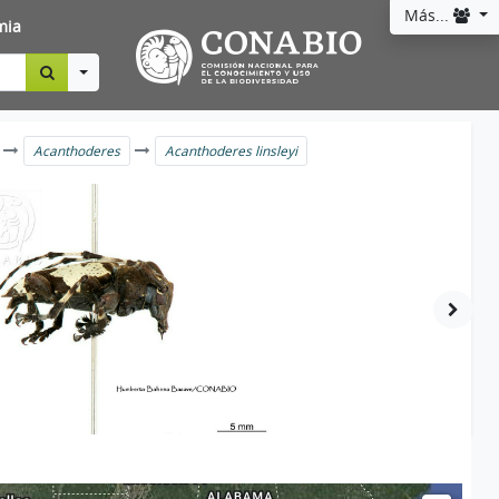
Más...
mia
Toggle Dropdown
Acanthoderes
Acanthoderes linsleyi