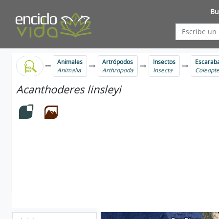
Bu
Animales
Artrópodos
Insectos
Escaraba
Animalia
Arthropoda
Insecta
Coleopt
Acanthoderes linsleyi