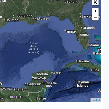
+
−
Leaflet