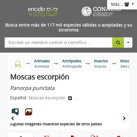
Más...
Busca entre más de 117 mil especies válidas o aceptadas y su
sinonimia
Togg
Animales
Artrópodos
Insectos
Moscas es
Animalia
Arthropoda
Insecta
Mecopter
Moscas escorpión
Panorpa punctata
Español:
Moscas escorpión
...
Algunas imágenes muestran especies de otros países
0