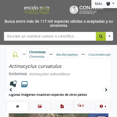
Más...
Busca entre más de 117 mil especies válidas o aceptadas y su
sinonimia
Togg
Chromistas
Bacillariophyta
Coscinodiscophyce
Chromista
Actinocyclus curvatulus
Sinónimos:
Actinocyclus subocellatus
Algunas imágenes muestran especies de otros países
0