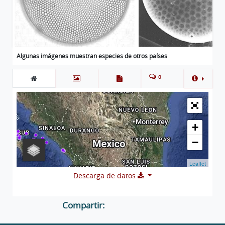
Algunas imágenes muestran especies de otros países
0
+
−
Leaflet
Descarga de datos
Compartir: