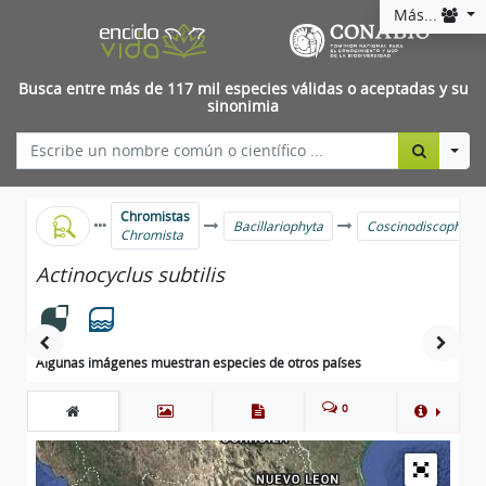
Más...
Busca entre más de 117 mil especies válidas o aceptadas y su
sinonimia
Togg
Chromistas
Bacillariophyta
Coscinodiscophyce
Chromista
Actinocyclus subtilis
Algunas imágenes muestran especies de otros países
0