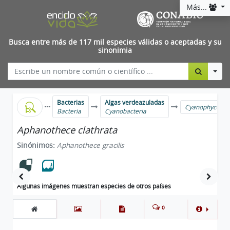
Más...
Busca entre más de 117 mil especies válidas o aceptadas y su
sinonimia
Togg
Bacterias
Algas verdeazuladas
Cyanophyceae
Bacteria
Cyanobacteria
Aphanothece clathrata
Sinónimos:
Aphanothece gracilis
Algunas imágenes muestran especies de otros países
0