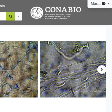
Más...
mia
Toggle Dropdown