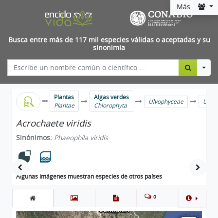
Más...
Busca entre más de 117 mil especies válidas o aceptadas y su
sinonimia
Togg
Plantas
Algas verdes
Ulvophyceae
Ulval
Plantae
Chlorophyta
Acrochaete viridis
Sinónimos:
Phaeophila viridis
Algunas imágenes muestran especies de otros países
0