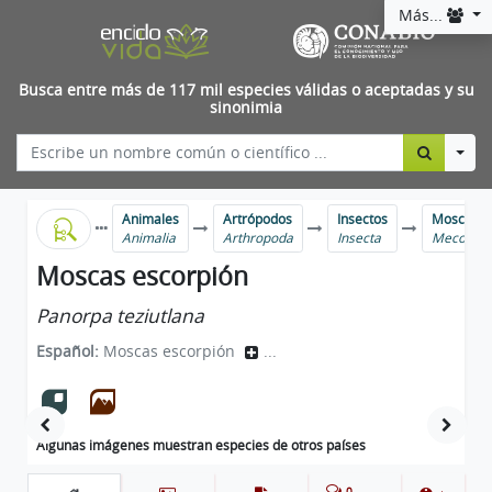
Más...
Busca entre más de 117 mil especies válidas o aceptadas y su
sinonimia
Togg
Animales
Artrópodos
Insectos
Moscas es
Animalia
Arthropoda
Insecta
Mecopter
Moscas escorpión
Panorpa teziutlana
Español:
Moscas escorpión
...
Algunas imágenes muestran especies de otros países
0