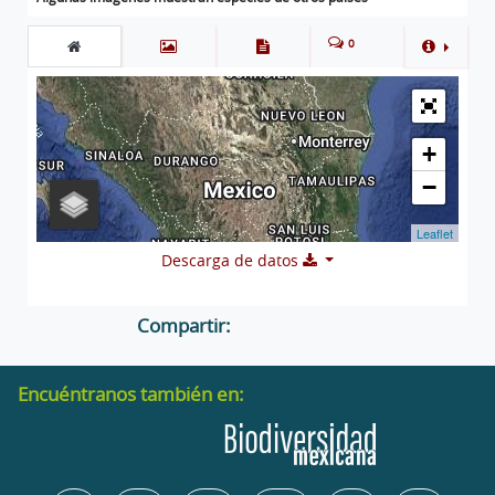
0
+
−
Leaflet
Descarga de datos
Compartir:
Encuéntranos también en: