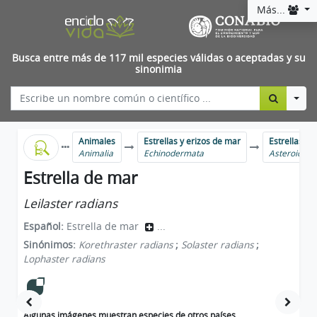
Más...
Busca entre más de 117 mil especies válidas o aceptadas y su
sinonimia
Togg
Animales
Estrellas y erizos de mar
Estrellas d
Animalia
Echinodermata
Asteroidea
Estrella de mar
Leilaster radians
Español:
Estrella de mar
...
Sinónimos:
Korethraster radians
;
Solaster radians
;
Lophaster radians
Algunas imágenes muestran especies de otros países