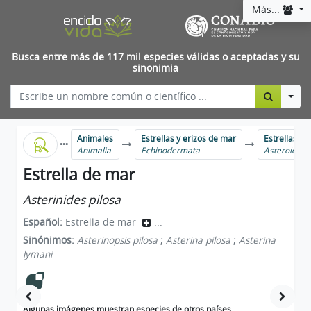
Más...
Busca entre más de 117 mil especies válidas o aceptadas y su
sinonimia
Togg
Animales
Estrellas y erizos de mar
Estrellas d
Animalia
Echinodermata
Asteroidea
Estrella de mar
Asterinides pilosa
Español:
Estrella de mar
...
Sinónimos:
Asterinopsis pilosa
;
Asterina pilosa
;
Asterina
lymani
Algunas imágenes muestran especies de otros países