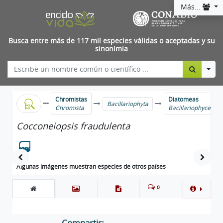
Más...
Busca entre más de 117 mil especies válidas o aceptadas y su
sinonimia
Togg
Chromistas
Diatomeas
Bacillariophyta
Chromista
Bacillariophyceae
Cocconeiopsis fraudulenta
Algunas imágenes muestran especies de otros países
0
Compartir: