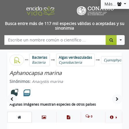
Más...
Busca entre más de 117 mil especies válidas o aceptadas y su
sinonimia
Togg
Bacterias
Algas verdeazuladas
Cyanophyceae
Bacteria
Cyanobacteria
Aphanocapsa marina
Sinónimos:
Anacystis marina
Algunas imágenes muestran especies de otros países
0