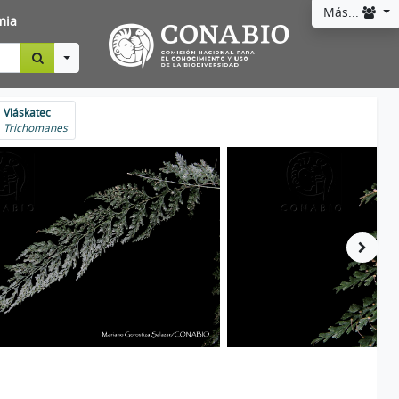
Más...
mia
Toggle Dropdown
Vláskatec
Trichomanes