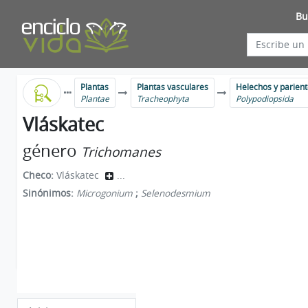
Bu
Plantas
Plantas vasculares
Helechos y parien
Plantae
Tracheophyta
Polypodiopsida
Vláskatec
género
Trichomanes
Checo:
Vláskatec
...
Sinónimos:
Microgonium
;
Selenodesmium