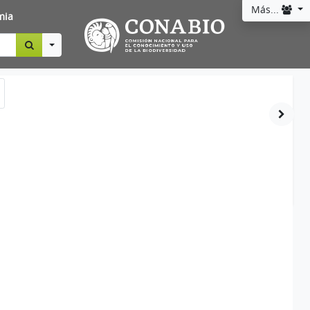
Más...
mia
Toggle Dropdown