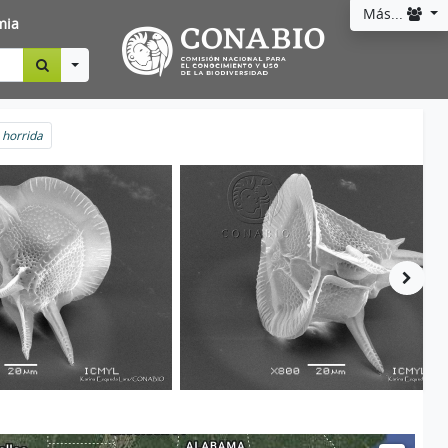
Más...
mia
Toggle Dropdown
 horrida