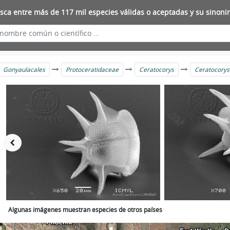
sca entre más de 117 mil especies válidas o aceptadas y su sinoni
Gonyaulacales
Protoceratidaceae
Ceratocorys
Ceratocorys
Algunas imágenes muestran especies de otros países