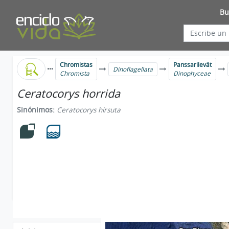
Bu
Chromistas
Panssarilevät
Dinoflagellata
Chromista
Dinophyceae
Ceratocorys horrida
Sinónimos:
Ceratocorys hirsuta