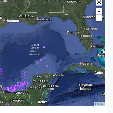
+
−
Leaflet