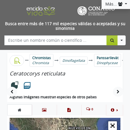
Más...
Busca entre más de 117 mil especies válidas o aceptadas y su
sinonimia
Togg
Chromistas
Panssarilevät
Dinoflagellata
Chromista
Dinophyceae
Ceratocorys reticulata
Algunas imágenes muestran especies de otros países
0