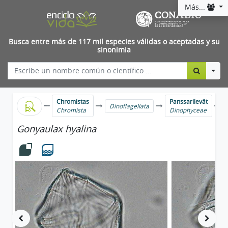
Más...
Busca entre más de 117 mil especies válidas o aceptadas y su
sinonimia
Togg
Chromistas
Panssarilevät
Dinoflagellata
Chromista
Dinophyceae
Gonyaulax hyalina