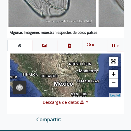
Algunas imágenes muestran especies de otros países
0
+
−
Leaflet
Descarga de datos
Compartir: