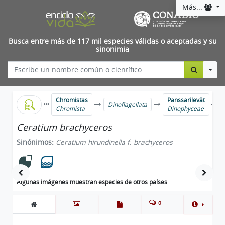
Más...
Busca entre más de 117 mil especies válidas o aceptadas y su
sinonimia
Togg
Chromistas
Panssarilevät
Dinoflagellata
Chromista
Dinophyceae
Ceratium brachyceros
Sinónimos:
Ceratium hirundinella f. brachyceros
Algunas imágenes muestran especies de otros países
0