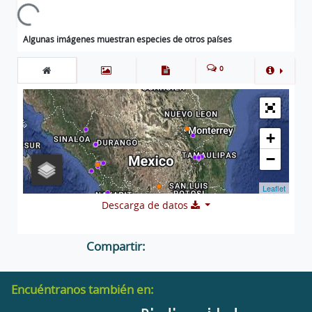
Cargando...
Algunas imágenes muestran especies de otros países
0
+
−
Leaflet
Descarga de datos
Compartir:
Encuéntranos también en: