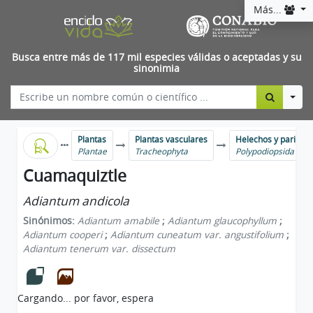
Más...
Busca entre más de 117 mil especies válidas o aceptadas y su
sinonimia
Togg
Plantas
Plantas vasculares
Helechos y parient
Plantae
Tracheophyta
Polypodiopsida
Cuamaquiztle
Adiantum andicola
Sinónimos:
Adiantum amabile
;
Adiantum glaucophyllum
;
Adiantum cooperi
;
Adiantum cuneatum var. angustifolium
;
Adiantum tenerum var. dissectum
Cargando... por favor, espera