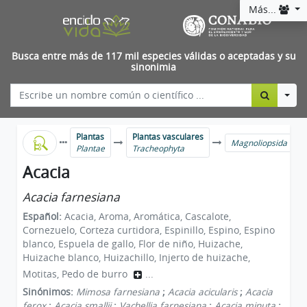
Más...
Busca entre más de 117 mil especies válidas o aceptadas y su
sinonimia
Togg
Plantas
Plantas vasculares
Magnoliopsida
Plantae
Tracheophyta
Acacia
Acacia farnesiana
Español:
Acacia, Aroma, Aromática, Cascalote,
Cornezuelo, Corteza curtidora, Espinillo, Espino, Espino
blanco, Espuela de gallo, Flor de niño, Huizache,
Huizache blanco, Huizachillo, Injerto de huizache,
Motitas, Pedo de burro
...
Sinónimos:
Mimosa farnesiana
;
Acacia acicularis
;
Acacia
ferox
;
Acacia smallii
;
Vachellia farnesiana
;
Acacia minuta
;