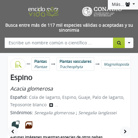
Más...
Busca entre más de 117 mil especies válidas o aceptadas y su
sinonimia
Togg
Plantas
Plantas vasculares
Magnoliopsida
Plantae
Tracheophyta
Espino
Acacia glomerosa
Español:
Cola de lagarto, Espino, Guaje, Palo de lagarto,
Teposonte blanco
...
Sinónimos:
Senegalia glomerosa
;
Senegalia langlassei
Algunas imágenes muestran especies de otros países