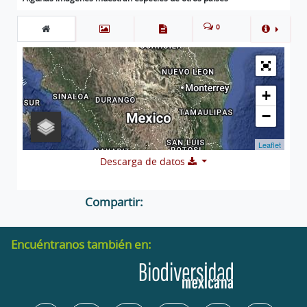
0
+
−
Leaflet
Descarga de datos
Compartir:
Encuéntranos también en: