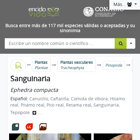
Más...
Busca entre más de 117 mil especies válidas o aceptadas y su
sinonimia
Togg
Plantas
Plantas vasculares
Can
Pinopsida
Plantae
Tracheophyta
Ep
Sanguinaria
Ephedra compacta
Español:
Canutillo, Cañatilla, Comida de víbora, Hitamo
real, Pitamo real, Pito real, Retama real, Sanguinaria,
Tepopote
...