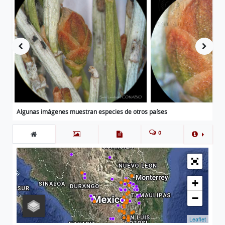
Algunas imágenes muestran especies de otros países
0
+
−
Leaflet