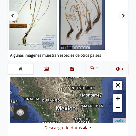
Algunas imágenes muestran especies de otros países
0
+
−
Leaflet
Descarga de datos