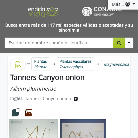
Más...
Busca entre más de 117 mil especies válidas o aceptadas y su
sinonimia
Togg
Plantas
Plantas vasculares
Magnoliopsida
Plantae
Tracheophyta
Tanners Canyon onion
Allium plummerae
Inglés:
Tanners Canyon onion
...