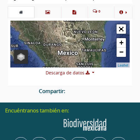
0
+
−
Leaflet
Descarga de datos
Compartir:
Encuéntranos también en: