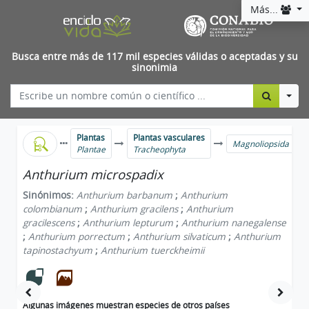
Más...
Busca entre más de 117 mil especies válidas o aceptadas y su
sinonimia
Togg
Plantas
Plantas vasculares
Magnoliopsida
Plantae
Tracheophyta
Anthurium microspadix
Sinónimos:
Anthurium barbanum
;
Anthurium
colombianum
;
Anthurium gracilens
;
Anthurium
gracilescens
;
Anthurium lepturum
;
Anthurium nanegalense
;
Anthurium porrectum
;
Anthurium silvaticum
;
Anthurium
tapinostachyum
;
Anthurium tuerckheimii
Algunas imágenes muestran especies de otros países