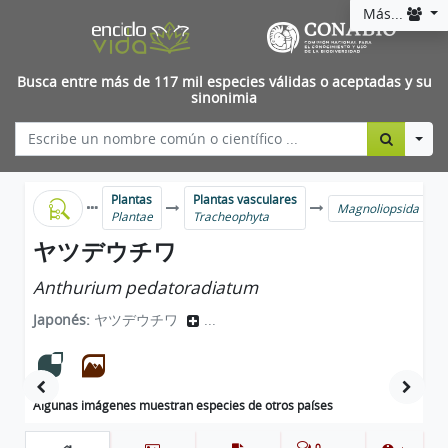
Más...
Busca entre más de 117 mil especies válidas o aceptadas y su
sinonimia
Togg
Plantas
Plantas vasculares
Magnoliopsida
Plantae
Tracheophyta
ヤツデウチワ
Anthurium pedatoradiatum
Japonés:
ヤツデウチワ
...
Algunas imágenes muestran especies de otros países
0