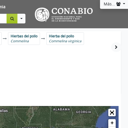
Más...
mia
Toggle Dropdown
Hierbas del pollo
Hierba del pollo
Commelina
Commelina virginica
+