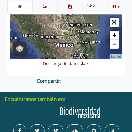
0
+
−
Leaflet
Descarga de datos
Compartir:
Encuéntranos también en: