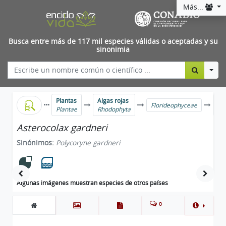
Más...
Busca entre más de 117 mil especies válidas o aceptadas y su
sinonimia
Togg
Plantas
Algas rojas
Ho
Florideophyceae
Plantae
Rhodophyta
Ce
Asterocolax gardneri
Sinónimos:
Polycoryne gardneri
Algunas imágenes muestran especies de otros países
0