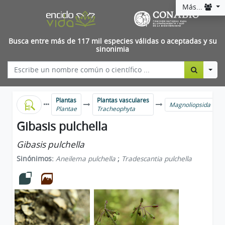
Más...
Busca entre más de 117 mil especies válidas o aceptadas y su
sinonimia
Togg
Plantas
Plantas vasculares
Magnoliopsida
Plantae
Tracheophyta
Gibasis pulchella
Gibasis pulchella
Sinónimos:
Aneilema pulchella
;
Tradescantia pulchella