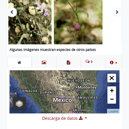
Algunas imágenes muestran especies de otros países
0
+
−
Leaflet
Descarga de datos