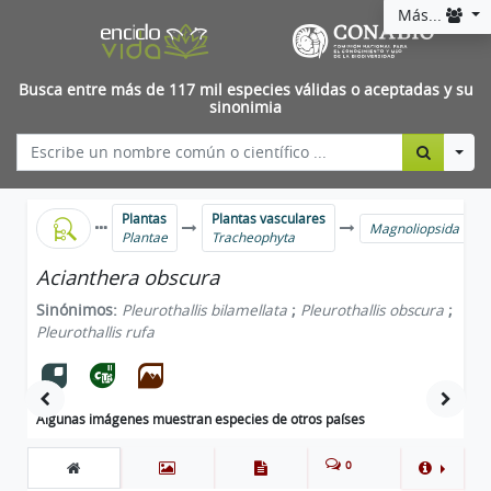
Más...
Busca entre más de 117 mil especies válidas o aceptadas y su
sinonimia
Togg
Plantas
Plantas vasculares
Magnoliopsida
Plantae
Tracheophyta
Acianthera obscura
Sinónimos:
Pleurothallis bilamellata
;
Pleurothallis obscura
;
Pleurothallis rufa
Algunas imágenes muestran especies de otros países
0