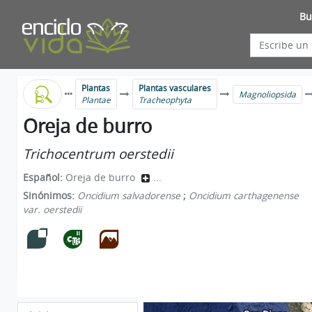
Bu
Plantas
Plantas vasculares
Magnoliopsida
Plantae
Tracheophyta
Oreja de burro
Trichocentrum oerstedii
Español:
Oreja de burro
...
Sinónimos:
Oncidium salvadorense
;
Oncidium carthagenense
var. oerstedii