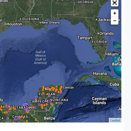
+
−
Leaflet