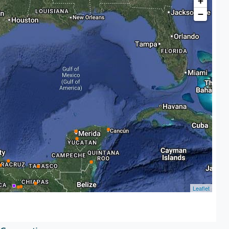
+
−
Leaflet