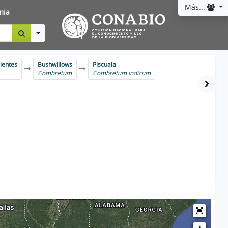
Más...
mia
Toggle Dropdown
rientes
Bushwillows
Piscuala
Combretum
Combretum indicum